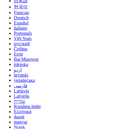
日本語
한국어
Français
Deutsch
Español
Italiano
Português
Việt Nam
русский
Čeština
Eesti
Bai Miaowen
íslenska
اردو
hrvatski
українська
فارسی
Lietuvių
Latviešu
עברית
România limbi
Ελληνικά
dansk
magyar
Norsk