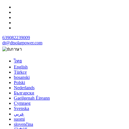
639082239009
dt@dtsolarpower.com
ภาษา
ไทย
English
Türkçe
bosanski
Polski
Nederlands
Български
Gaeilgenah Éireann
Cymraeg
Svenska
عربي
suomi
slovenčina